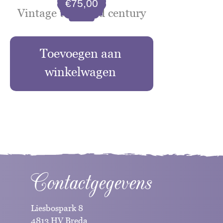
€
75,00
Vintage tafel mid century
Toevoegen aan
winkelwagen
Contactgegevens
Liesbospark 8
4813 HV Breda