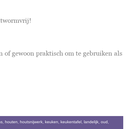
utwormvrij!
n of gewoon praktisch om te gebruiken als
ns
,
houten
,
houtsnijwerk
,
keuken
,
keukentafel
,
landelijk
,
oud
,