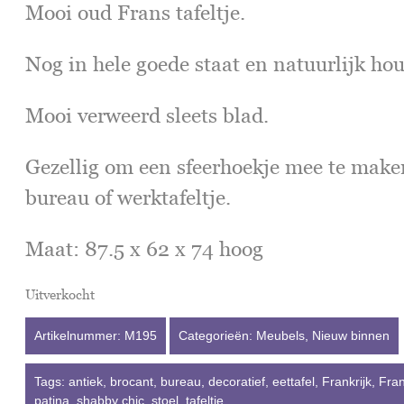
Mooi oud Frans tafeltje.
Nog in hele goede staat en natuurlijk ho
Mooi verweerd sleets blad.
Gezellig om een sfeerhoekje mee te make
bureau of werktafeltje.
Maat: 87.5 x 62 x 74 hoog
Uitverkocht
Artikelnummer:
M195
Categorieën:
Meubels
,
Nieuw binnen
Tags:
antiek
,
brocant
,
bureau
,
decoratief
,
eettafel
,
Frankrijk
,
Fra
patina
,
shabby chic
,
stoel
,
tafeltje