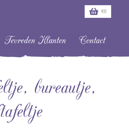
€0
Tevreden Klanten
Contact
ltje, bureautje,
tafeltje