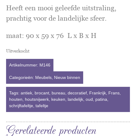
Heeft een mooi geleefde uitstraling,
prachtig voor de landelijke sfeer.
maat: 90 x 59 x 76 L x B x H
Uitverkocht
Artikelnummer:
M146
Categorieën:
Meubels
,
Nieuw binnen
Tags:
antiek
,
brocant
,
bureau
,
decoratief
,
Frankrijk
,
Frans
,
houten
,
houtsnijwerk
,
keuken
,
landelijk
,
oud
,
patina
,
schrijftafeltje
,
tafeltje
Gerelateerde producten