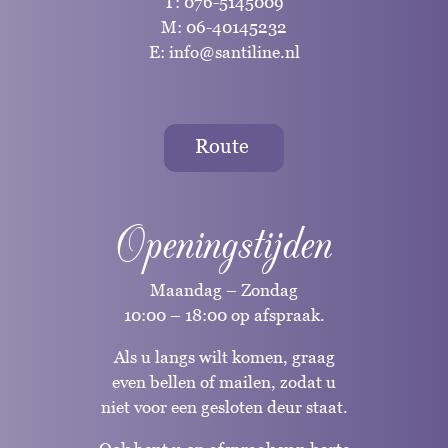
T:
076-5145009
M:
06-40145232
E:
info@santiline.nl
Route
Openingstijden
Maandag – Zondag
10:00 – 18:00 op afspraak.
Als u langs wilt komen, graag
even bellen of mailen, zodat u
niet voor een gesloten deur staat.