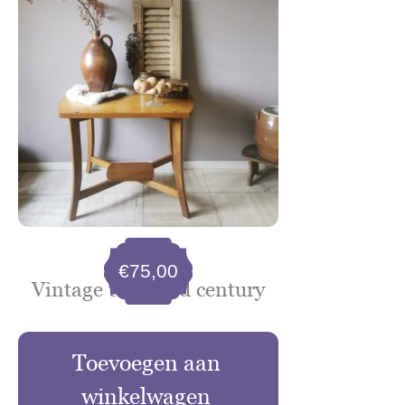
€
75,00
Vintage tafel mid century
Toevoegen aan
winkelwagen