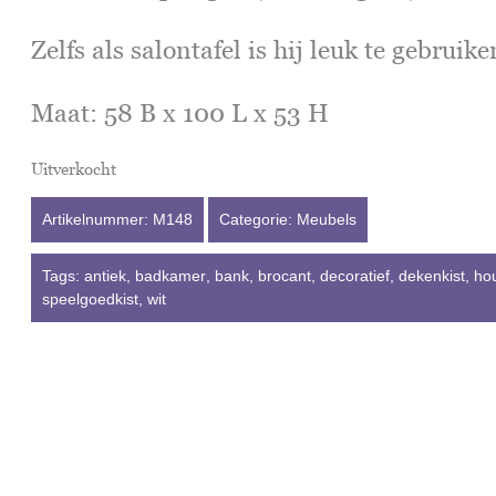
Zelfs als salontafel is hij leuk te gebruike
Maat: 58 B x 100 L x 53 H
Uitverkocht
Artikelnummer:
M148
Categorie:
Meubels
Tags:
antiek
,
badkamer
,
bank
,
brocant
,
decoratief
,
dekenkist
,
ho
speelgoedkist
,
wit