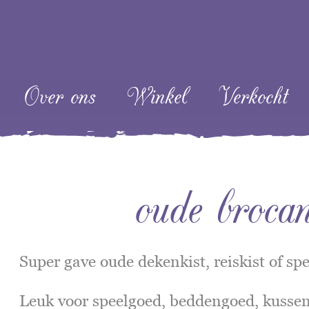
ent
Over ons
Winkel
Verkocht
oude brocan
Super gave oude dekenkist, reiskist of sp
Leuk voor speelgoed, beddengoed, kussen