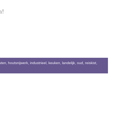
n!
uten
,
houtsnijwerk
,
industrieel
,
keuken
,
landelijk
,
oud
,
reiskist
,