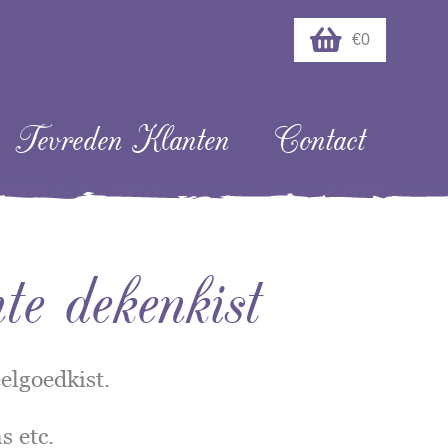
€0
Tevreden Klanten
Contact
te dekenkist
eelgoedkist.
s etc.