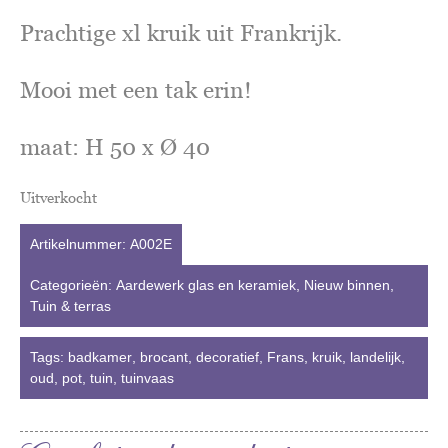
Prachtige xl kruik uit Frankrijk.
Mooi met een tak erin!
maat: H 50 x Ø 40
Uitverkocht
Artikelnummer:
A002E
Categorieën:
Aardewerk glas en keramiek
,
Nieuw binnen
,
Tuin & terras
Tags:
badkamer
,
brocant
,
decoratief
,
Frans
,
kruik
,
landelijk
,
oud
,
pot
,
tuin
,
tuinvaas