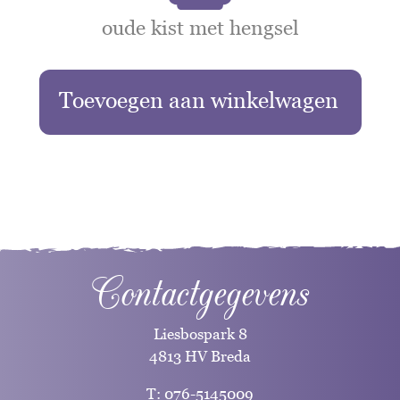
oude kist met hengsel
Toevoegen aan winkelwagen
Contactgegevens
Liesbospark 8
4813 HV Breda
T:
076-5145009