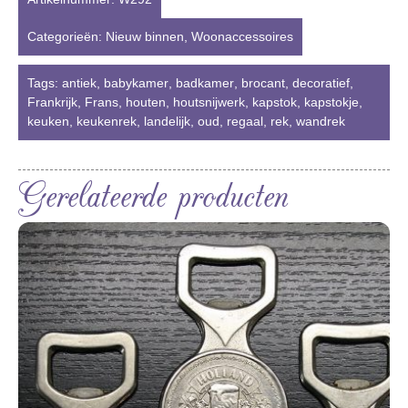
Categorieën:
Nieuw binnen
,
Woonaccessoires
Tags:
antiek
,
babykamer
,
badkamer
,
brocant
,
decoratief
,
Frankrijk
,
Frans
,
houten
,
houtsnijwerk
,
kapstok
,
kapstokje
,
keuken
,
keukenrek
,
landelijk
,
oud
,
regaal
,
rek
,
wandrek
Gerelateerde producten