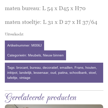
maten bureau: L 54 x D45 x H70
maten stoeltje: L 31 x D 27 x H 37/64
Uitverkocht
Artikelnummer:
M006J
Categorieën:
Meubels
,
Nieuw binnen
Tags:
brocant
,
bureau
,
decoratief
,
emaillen
,
Frans
,
houten
,
inktpot
,
landelijk
,
lessenaar
,
oud
,
patina
,
schoolbank
,
stoel
,
tafeltje
,
vintage
Gerelateerde producten