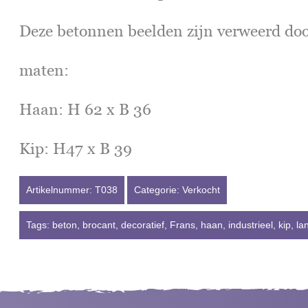
Deze betonnen beelden zijn verweerd doo
maten:
Haan: H 62 x B 36
Kip: H47 x B 39
Artikelnummer:
T038
Categorie:
Verkocht
Tags:
beton
,
brocant
,
decoratief
,
Frans
,
haan
,
industrieel
,
kip
,
la