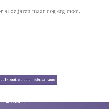
r al de jaren maar nog erg mooi.
ndelijk
,
oud
,
sierbeton
,
tuin
,
tuinvaas