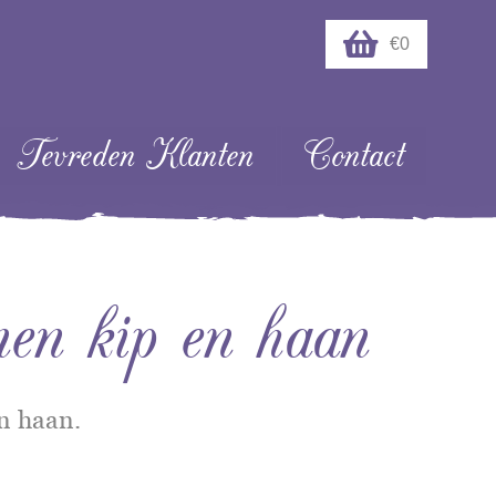
€0
Tevreden Klanten
Contact
nen kip en haan
n haan.