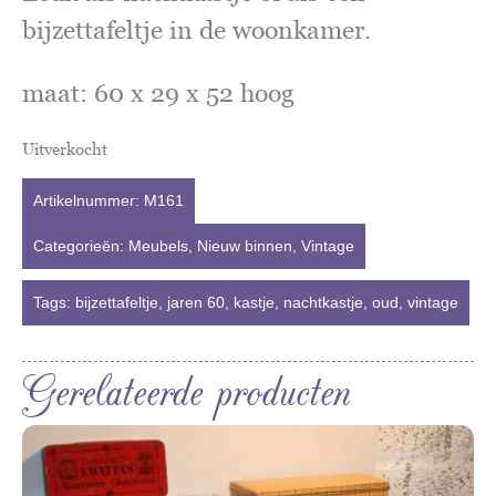
bijzettafeltje in de woonkamer.
maat: 60 x 29 x 52 hoog
Uitverkocht
Artikelnummer:
M161
Categorieën:
Meubels
,
Nieuw binnen
,
Vintage
Tags:
bijzettafeltje
,
jaren 60
,
kastje
,
nachtkastje
,
oud
,
vintage
Gerelateerde producten