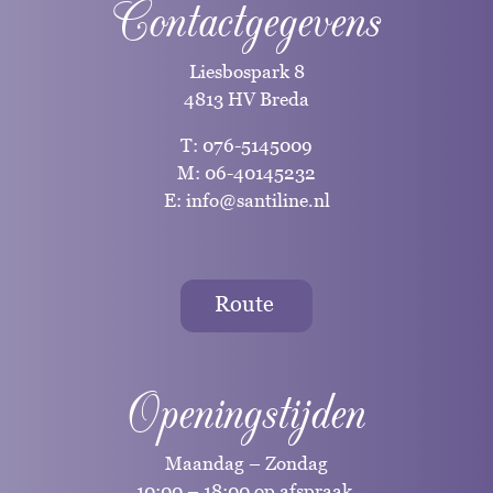
Contactgegevens
Liesbospark 8
4813 HV Breda
T:
076-5145009
M:
06-40145232
E:
info@santiline.nl
Route
Openingstijden
Maandag – Zondag
10:00 – 18:00 op afspraak.