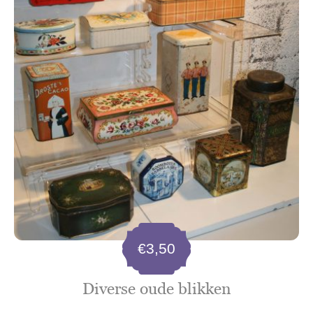
€
3,50
Diverse oude blikken