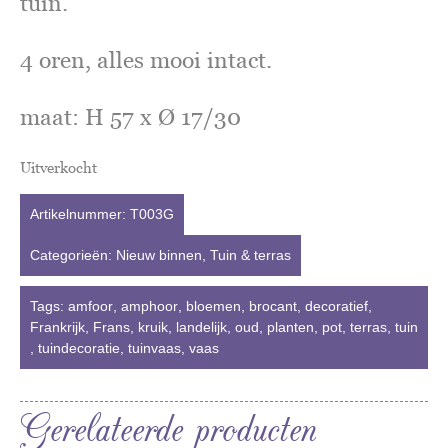
tuin.
4 oren, alles mooi intact.
maat: H 57 x Ø 17/30
Uitverkocht
Artikelnummer:
T003G
Categorieën:
Nieuw binnen
,
Tuin & terras
Tags:
amfoor
,
amphoor
,
bloemen
,
brocant
,
decoratief
,
Frankrijk
,
Frans
,
kruik
,
landelijk
,
oud
,
planten
,
pot
,
terras
,
tuin
,
tuindecoratie
,
tuinvaas
,
vaas
Gerelateerde producten