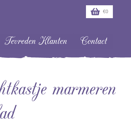
€0
Tevreden Klanten
Contact
htkastje marmeren
lad