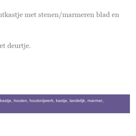
chtkastje met stenen/marmeren blad en
et deurtje.
lkastje
,
houten
,
houtsnijwerk
,
kastje
,
landelijk
,
marmer
,