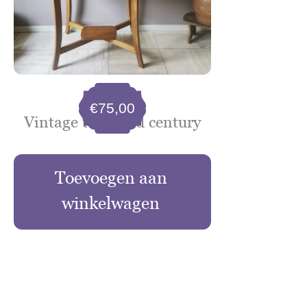
€
75,00
Vintage tafel mid century
Toevoegen aan
winkelwagen