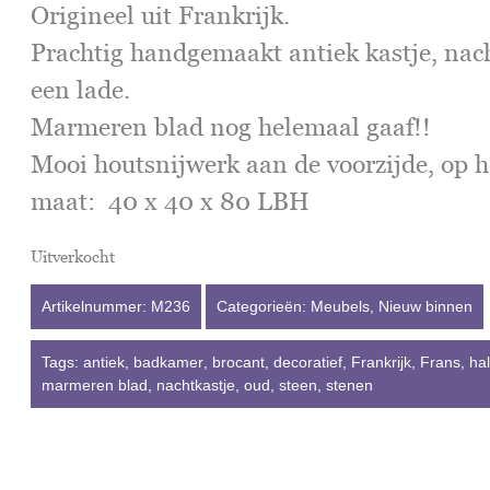
Origineel uit Frankrijk.
Prachtig handgemaakt antiek kastje, na
een lade.
Marmeren blad nog helemaal gaaf!!
Mooi houtsnijwerk aan de voorzijde, op h
maat: 40 x 40 x 80 LBH
Uitverkocht
Artikelnummer:
M236
Categorieën:
Meubels
,
Nieuw binnen
Tags:
antiek
,
badkamer
,
brocant
,
decoratief
,
Frankrijk
,
Frans
,
ha
marmeren blad
,
nachtkastje
,
oud
,
steen
,
stenen