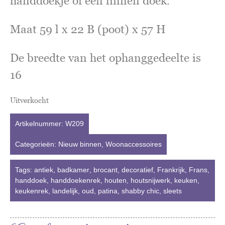
handdoekje of een linnen doek.
Maat 59 l x 22 B (poot) x 57 H
De breedte van het ophanggedeelte is
16
Uitverkocht
Artikelnummer:
W209
Categorieën:
Nieuw binnen
,
Woonaccessoires
Tags:
antiek
,
badkamer
,
brocant
,
decoratief
,
Frankrijk
,
Frans
,
handdoek
,
handdoekenrek
,
houten
,
houtsnijwerk
,
keuken
,
keukenrek
,
landelijk
,
oud
,
patina
,
shabby chic
,
sleets