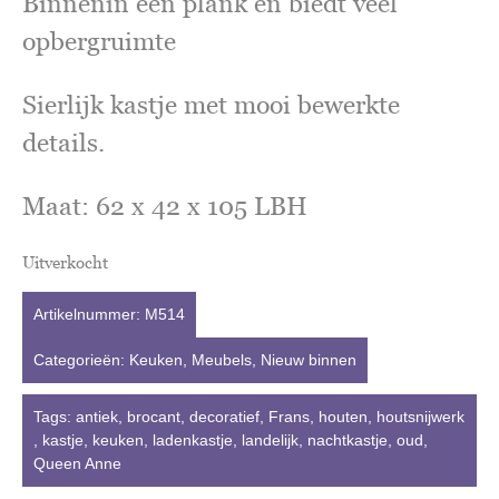
Binnenin een plank en biedt veel
opbergruimte
Sierlijk kastje met mooi bewerkte
details.
Maat: 62 x 42 x 105 LBH
Uitverkocht
Artikelnummer:
M514
Categorieën:
Keuken
,
Meubels
,
Nieuw binnen
Tags:
antiek
,
brocant
,
decoratief
,
Frans
,
houten
,
houtsnijwerk
,
kastje
,
keuken
,
ladenkastje
,
landelijk
,
nachtkastje
,
oud
,
Queen Anne