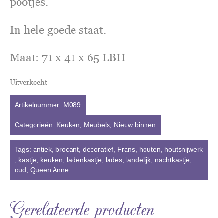
pootjes.
In hele goede staat.
Maat: 71 x 41 x 65 LBH
Uitverkocht
Artikelnummer:
M089
Categorieën:
Keuken
,
Meubels
,
Nieuw binnen
Tags:
antiek
,
brocant
,
decoratief
,
Frans
,
houten
,
houtsnijwerk
,
kastje
,
keuken
,
ladenkastje
,
lades
,
landelijk
,
nachtkastje
,
oud
,
Queen Anne
Gerelateerde producten