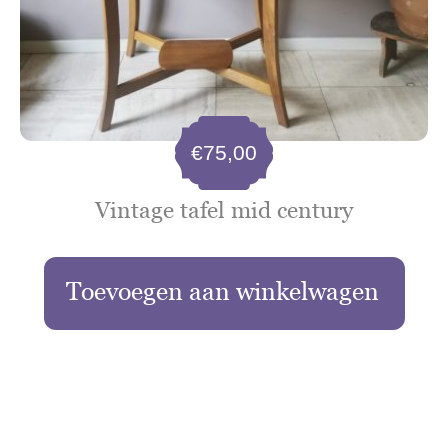
€
75,00
Vintage tafel mid century
Toevoegen aan winkelwagen