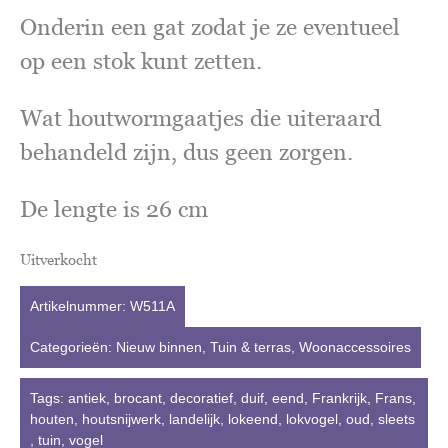
Onderin een gat zodat je ze eventueel
op een stok kunt zetten.
Wat houtwormgaatjes die uiteraard
behandeld zijn, dus geen zorgen.
De lengte is 26 cm
Uitverkocht
Artikelnummer:
W511A
Categorieën:
Nieuw binnen
,
Tuin & terras
,
Woonaccessoires
Tags:
antiek
,
brocant
,
decoratief
,
duif
,
eend
,
Frankrijk
,
Frans
,
houten
,
houtsnijwerk
,
landelijk
,
lokeend
,
lokvogel
,
oud
,
sleets
,
tuin
,
vogel