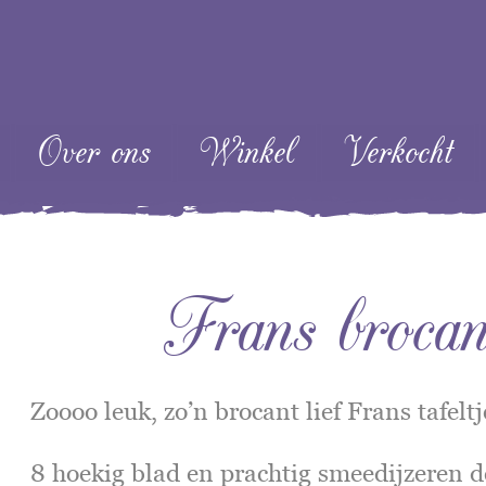
ent
Over ons
Winkel
Verkocht
Frans brocant
Zoooo leuk, zo’n brocant lief Frans tafeltj
8 hoekig blad en prachtig smeedijzeren d