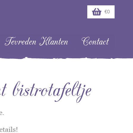
€0
Tevreden Klanten
Contact
 bistrotafeltje
e.
etails!