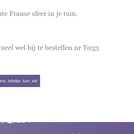
te Franse sfeer in je tuin.
ntueel wel bij te bestellen nr T033
ina
,
tafeltje
,
tuin
,
wit