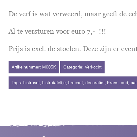
De verf is wat verweerd, maar geeft de ech
Al te versturen voor euro 7,- !!!
Prijs is excl. de stoelen. Deze zijn er eve
Artikelnummer:
M005K
Categorie:
Verkocht
Tags:
bistroset
,
bistrotafeltje
,
brocant
,
decoratief
,
Frans
,
oud
,
pat