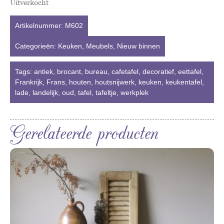
Uitverkocht
Artikelnummer:
M602
Categorieën:
Keuken
,
Meubels
,
Nieuw binnen
Tags:
antiek
,
brocant
,
bureau
,
cafetafel
,
decoratief
,
eettafel
,
Frankrijk
,
Frans
,
houten
,
houtsnijwerk
,
keuken
,
keukentafel
,
lade
,
landelijk
,
oud
,
tafel
,
tafeltje
,
werkplek
Gerelateerde producten