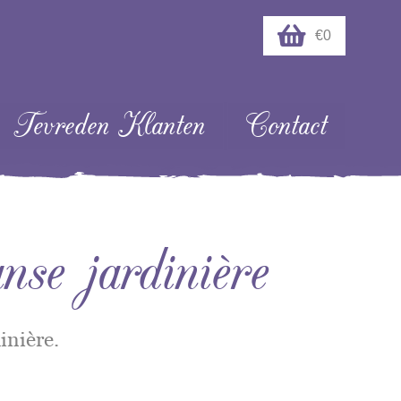
€0
Tevreden Klanten
Contact
se jardinière
inière.