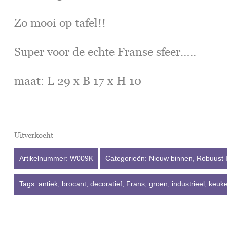
Zo mooi op tafel!!
Super voor de echte Franse sfeer…..
maat: L 29 x B 17 x H 10
Uitverkocht
Artikelnummer:
W009K
Categorieën:
Nieuw binnen
,
Robuust I
Tags:
antiek
,
brocant
,
decoratief
,
Frans
,
groen
,
industrieel
,
keuk