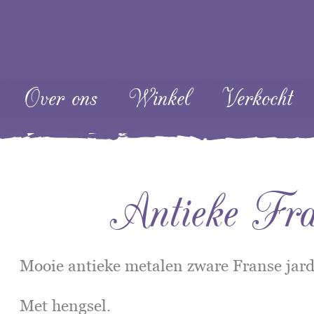
ent
Over ons
Winkel
Verkocht
Antieke Fran
Mooie antieke metalen zware Franse jard
Met hengsel.