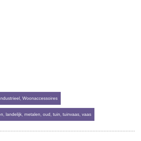
ndustrieel
,
Woonaccessoires
en
,
landelijk
,
metalen
,
oud
,
tuin
,
tuinvaas
,
vaas