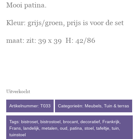
Mooi patina.
Kleur: grijs/groen, prijs is voor de set
maat: zit: 39 x 39 H: 42/86
Uitverkocht
Artikelnummer:
T033
Categorieën:
Meubels
,
Tuin & terras
Tags:
bistroset
,
bistrostoel
,
brocant
,
decoratief
,
Frankrijk
,
Frans
,
landelijk
,
metalen
,
oud
,
patina
,
stoel
,
tafeltje
,
tuin
,
tuinstoel