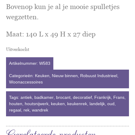
Bovenop kun je al je mooie spulletjes
wegzetten.
Maat: 140 L x 49 H x 27 diep
Uitverkocht
Artikelnummer:
W583
Categorieën:
Keuken
,
Nieuw binnen
,
Robuust Industrieel
,
Woonaccessoires
Tags:
antiek
,
badkamer
,
brocant
,
decoratief
,
Frankrijk
,
Frans
,
houten
,
houtsnijwerk
,
keuken
,
keukenrek
,
landelijk
,
oud
,
regaal
,
rek
,
wandrek
Gerelateerde producten