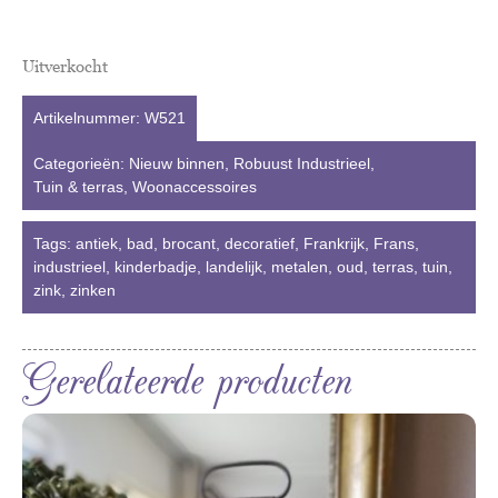
Uitverkocht
Artikelnummer:
W521
Categorieën:
Nieuw binnen
,
Robuust Industrieel
,
Tuin & terras
,
Woonaccessoires
Tags:
antiek
,
bad
,
brocant
,
decoratief
,
Frankrijk
,
Frans
,
industrieel
,
kinderbadje
,
landelijk
,
metalen
,
oud
,
terras
,
tuin
,
zink
,
zinken
Gerelateerde producten