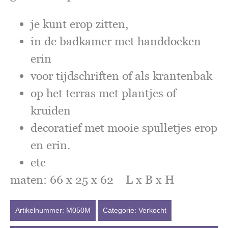
je kunt erop zitten,
in de badkamer met handdoeken
erin
voor tijdschriften of als krantenbak
op het terras met plantjes of
kruiden
decoratief met mooie spulletjes erop
en erin.
etc
maten: 66 x 25 x 62 L x B x H
Artikelnummer:
M050M
Categorie:
Verkocht