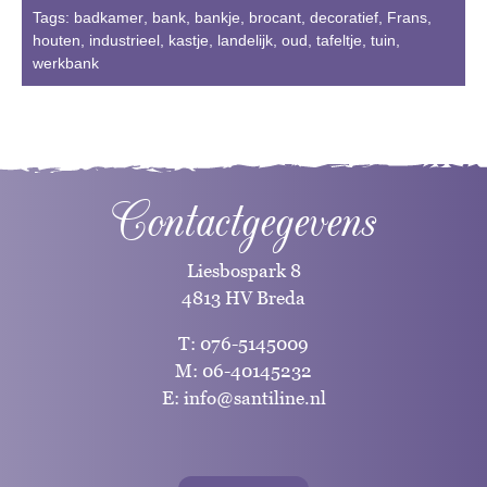
Tags:
badkamer
,
bank
,
bankje
,
brocant
,
decoratief
,
Frans
,
houten
,
industrieel
,
kastje
,
landelijk
,
oud
,
tafeltje
,
tuin
,
werkbank
Contactgegevens
Liesbospark 8
4813 HV Breda
T:
076-5145009
M:
06-40145232
E:
info@santiline.nl