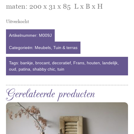
maten: 200 x 31 x 85 L x B x H
Uitverkocht
Artikelnummer:
M009J
Categorieën:
Meubels
,
Tuin & terras
Tags:
bankje
,
brocant
,
decoratief
,
Frans
,
houten
,
landelijk
,
oud
,
patina
,
shabby chic
,
tuin
Gerelateerde producten