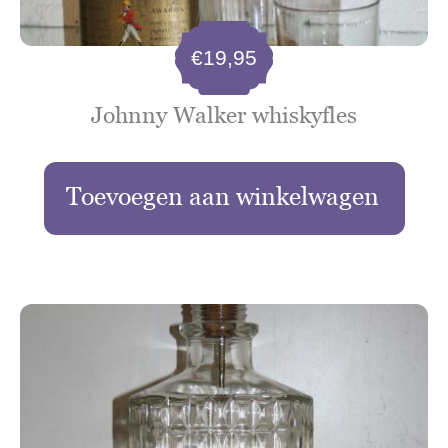
€
19,95
Johnny Walker whiskyfles
Toevoegen aan winkelwagen