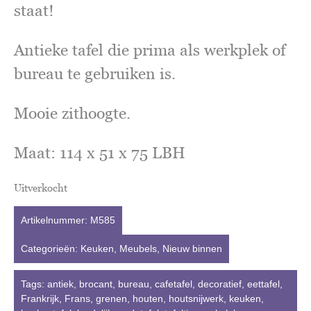
staat!
Antieke tafel die prima als werkplek of
bureau te gebruiken is.
Mooie zithoogte.
Maat: 114 x 51 x 75 LBH
Uitverkocht
Artikelnummer:
M585
Categorieën:
Keuken
,
Meubels
,
Nieuw binnen
Tags:
antiek
,
brocant
,
bureau
,
cafetafel
,
decoratief
,
eettafel
,
Frankrijk
,
Frans
,
grenen
,
houten
,
houtsnijwerk
,
keuken
,