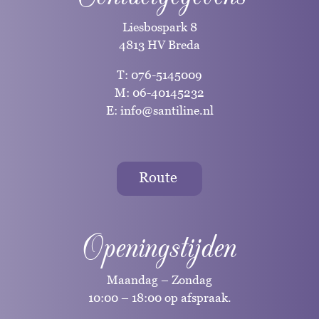
Liesbospark 8
4813 HV Breda
T:
076-5145009
M:
06-40145232
E:
info@santiline.nl
Route
Openingstijden
Maandag – Zondag
10:00 – 18:00 op afspraak.