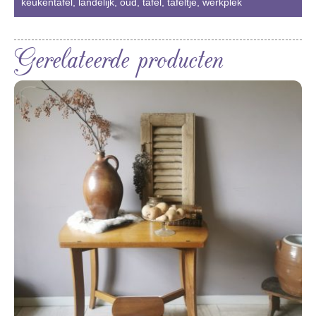
keukentafel
,
landelijk
,
oud
,
tafel
,
tafeltje
,
werkplek
Gerelateerde producten