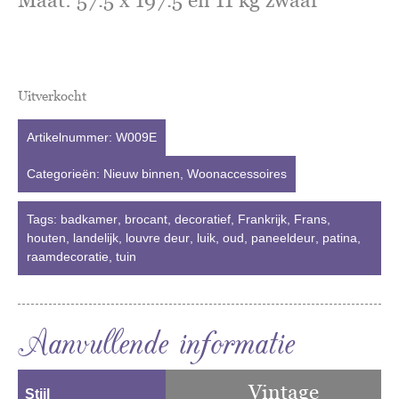
Uitverkocht
Artikelnummer:
W009E
Categorieën:
Nieuw binnen
,
Woonaccessoires
Tags:
badkamer
,
brocant
,
decoratief
,
Frankrijk
,
Frans
,
houten
,
landelijk
,
louvre deur
,
luik
,
oud
,
paneeldeur
,
patina
,
raamdecoratie
,
tuin
Aanvullende informatie
Vintage
Stijl