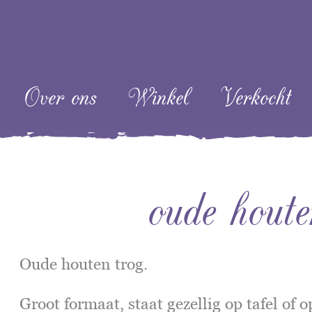
ent
Over ons
Winkel
Verkocht
oude houte
Oude houten trog.
Groot formaat, staat gezellig op tafel of 