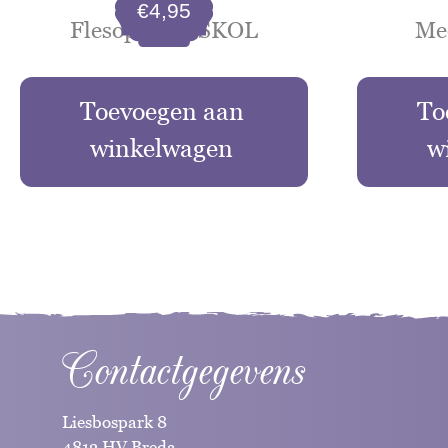
€
4,95
Flesopeners SKOL
Mec
Toevoegen aan
To
winkelwagen
w
Contactgegevens
Liesbospark 8
4813 HV Breda