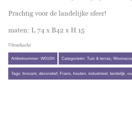
Prachtig voor de landelijke sfeer!
maten: L 74 x B42 x H 15
Uitverkocht
Artikelnummer:
W010H
Categorieën:
Tuin & terras
,
Woonacce
Tags:
brocant
,
decoratief
,
Frans
,
houten
,
industrieel
,
landelijk
,
o