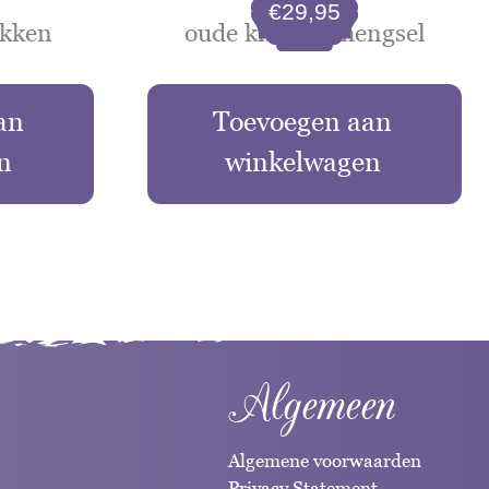
€
29,95
ikken
oude kist met hengsel
an
Toevoegen aan
n
winkelwagen
Algemeen
Algemene voorwaarden
Privacy Statement