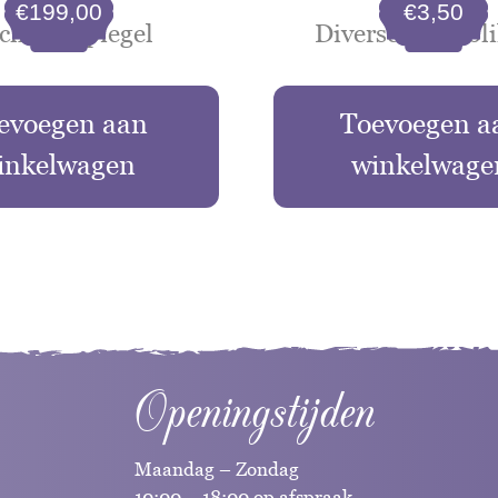
€
199,00
€
3,50
helse spiegel
Diverse oude bl
evoegen aan
Toevoegen a
inkelwagen
winkelwage
Openingstijden
Maandag – Zondag
10:00 – 18:00 op afspraak.