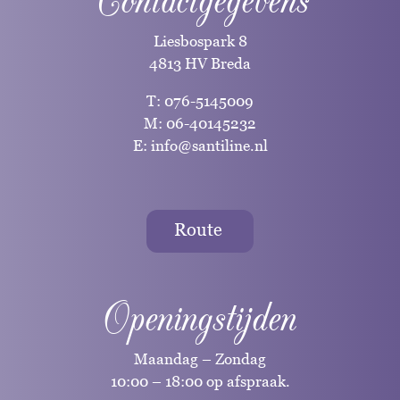
Contactgegevens
Liesbospark 8
4813 HV Breda
T:
076-5145009
M:
06-40145232
E:
info@santiline.nl
Route
Openingstijden
Maandag – Zondag
10:00 – 18:00 op afspraak.