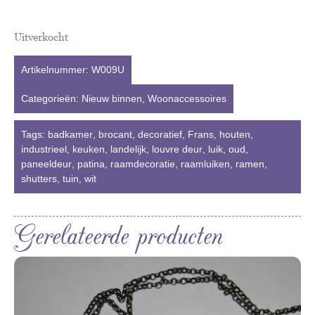
Uitverkocht
Artikelnummer:
W009U
Categorieën:
Nieuw binnen
,
Woonaccessoires
Tags:
badkamer
,
brocant
,
decoratief
,
Frans
,
houten
,
industrieel
,
keuken
,
landelijk
,
louvre deur
,
luik
,
oud
,
paneeldeur
,
patina
,
raamdecoratie
,
raamluiken
,
ramen
,
shutters
,
tuin
,
wit
Gerelateerde producten