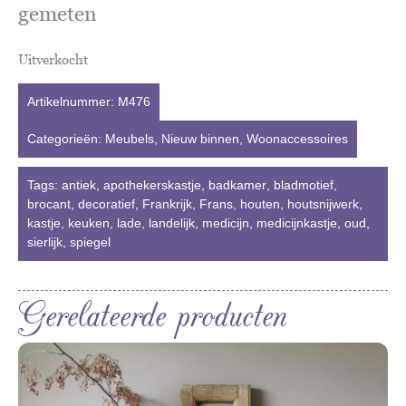
gemeten
Uitverkocht
Artikelnummer:
M476
Categorieën:
Meubels
,
Nieuw binnen
,
Woonaccessoires
Tags:
antiek
,
apothekerskastje
,
badkamer
,
bladmotief
,
brocant
,
decoratief
,
Frankrijk
,
Frans
,
houten
,
houtsnijwerk
,
kastje
,
keuken
,
lade
,
landelijk
,
medicijn
,
medicijnkastje
,
oud
,
sierlijk
,
spiegel
Gerelateerde producten