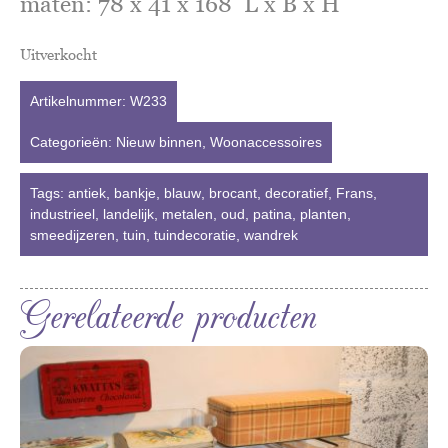
maten: 78 x 41 x 168 L x B x H
Uitverkocht
Artikelnummer:
W233
Categorieën:
Nieuw binnen
,
Woonaccessoires
Tags:
antiek
,
bankje
,
blauw
,
brocant
,
decoratief
,
Frans
,
industrieel
,
landelijk
,
metalen
,
oud
,
patina
,
planten
,
smeedijzeren
,
tuin
,
tuindecoratie
,
wandrek
Gerelateerde producten