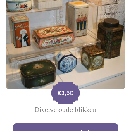
€
3,50
Diverse oude blikken