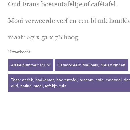
Oud Frans boerentafeltje of cafétafel.
Mooi verweerde verf en een blank houtkl
maat: 87 x 51 x 76 hoog
Uitverkocht
Artikelnummer:
M174
Categorieën:
Meubels
,
Nieuw binnen
Tags:
antiek
,
badkamer
,
boerentafel
,
brocant
,
cafe
,
cafetafel
,
dec
oud
,
patina
,
stoel
,
tafeltje
,
tuin