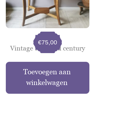
€
75,00
Vintage tafel mid century
Toevoegen aan
winkelwagen