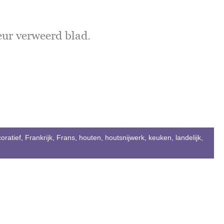
eur verweerd blad.
oratief
,
Frankrijk
,
Frans
,
houten
,
houtsnijwerk
,
keuken
,
landelijk
,