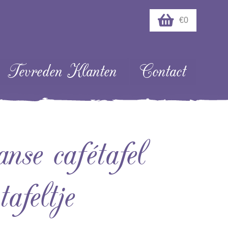
€0
Tevreden Klanten
Contact
nse cafétafel
tafeltje