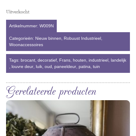
Uitverkocht
Artikelnummer:
W009N
Categorieën:
Nieuw binnen
,
Robuust Industrieel
,
Woonaccessoires
Tags:
brocant
,
decoratief
,
Frans
,
houten
,
industrieel
,
landelijk
,
louvre deur
,
luik
,
oud
,
paneeldeur
,
patina
,
tuin
Gerelateerde producten