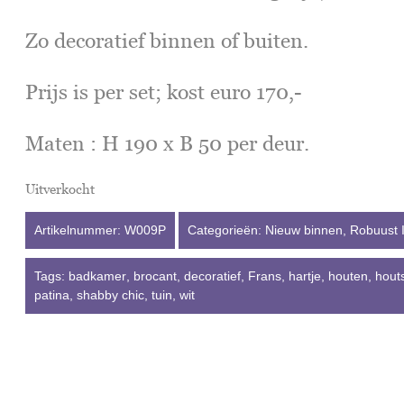
Zo decoratief binnen of buiten.
Prijs is per set; kost euro 170,-
Maten : H 190 x B 50 per deur.
Uitverkocht
Artikelnummer:
W009P
Categorieën:
Nieuw binnen
,
Robuust I
Tags:
badkamer
,
brocant
,
decoratief
,
Frans
,
hartje
,
houten
,
hout
patina
,
shabby chic
,
tuin
,
wit