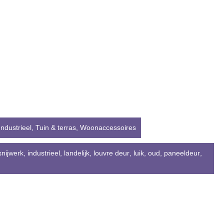
ndustrieel
,
Tuin & terras
,
Woonaccessoires
snijwerk
,
industrieel
,
landelijk
,
louvre deur
,
luik
,
oud
,
paneeldeur
,