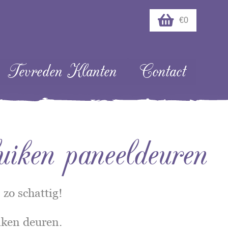
€0
Tevreden Klanten
Contact
uiken paneeldeuren
 zo schattig!
iken deuren.