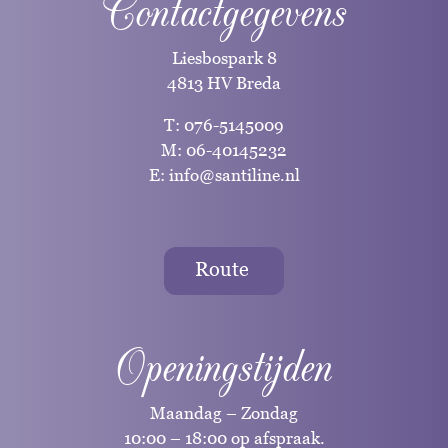
Contactgegevens
Liesbospark 8
4813 HV Breda
T:
076-5145009
M:
06-40145232
E:
info@santiline.nl
Route
Openingstijden
Maandag – Zondag
10:00 – 18:00 op afspraak.