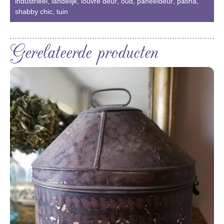
industrieel
,
landelijk
,
louvre deur
,
oud
,
paneeldeur
,
patina
,
shabby chic
,
tuin
Gerelateerde producten