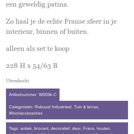
een geweldig patina.
Zo haal je de echte Franse sfeer in je
interieur, binnen of buiten.
alleen als set te koop
228 H x 54/63 B
Uitverkocht
Artikelnummer:
W009k-C
Categorieën:
Robuust Industrieel
,
Tuin & terras
,
Woonaccessoires
Tags:
antiek
,
brocant
,
decoratief
,
deur
,
Frans
,
houten
,