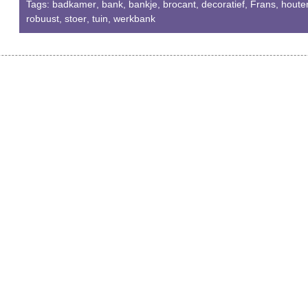
Tags:
badkamer
,
bank
,
bankje
,
brocant
,
decoratief
,
Frans
,
houte
robuust
,
stoer
,
tuin
,
werkbank