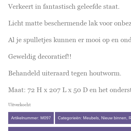
Verkeert in fantastisch geleefde staat.
Licht matte beschermende lak voor onbez
Al je spulletjes kunnen er mooi op en on
Geweldig decoratief!!
Behandeld uiteraard tegen houtworm.
Maat: 72 H x 207 L x 50 D en het onderst
Uitverkocht
Artikelnummer:
M097
Categorieën:
Meubels
,
Nieuw binnen
,
R