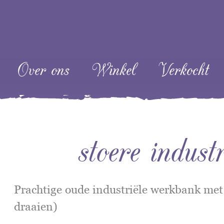
ent
Over ons
Winkel
Verkocht
stoere indust
Prachtige oude industriële werkbank met 
draaien)