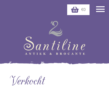
€0
Verkocht