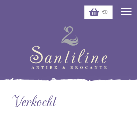
€0
Verkocht