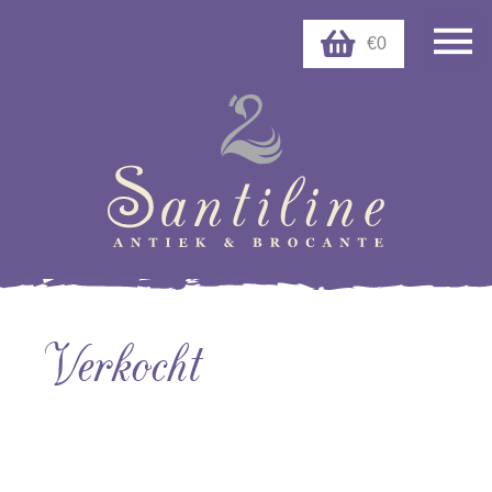
€0
Verkocht