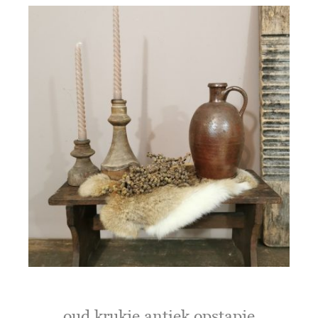
oud krukje antiek opstapje