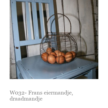
W032- Frans eiermandje,
draadmandje