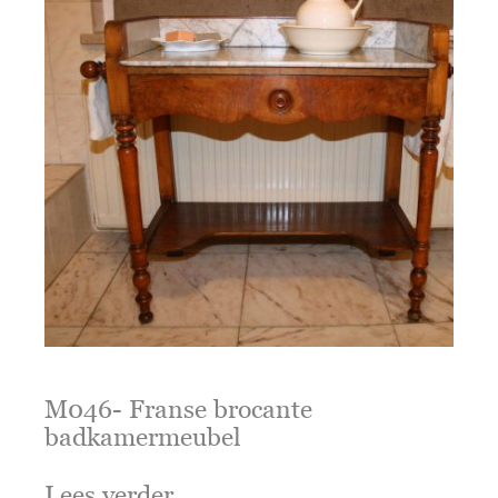
M046- Franse brocante
badkamermeubel
Lees verder