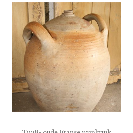
T028- oude Franse wijnkruik