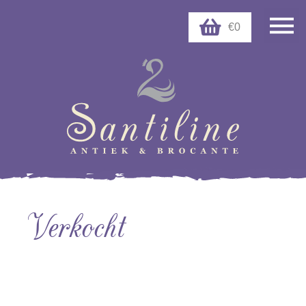
€0
Verkocht