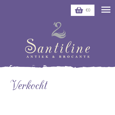
€0
Verkocht