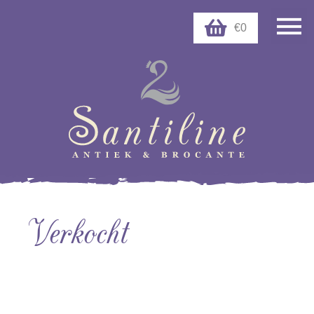
€0
Verkocht