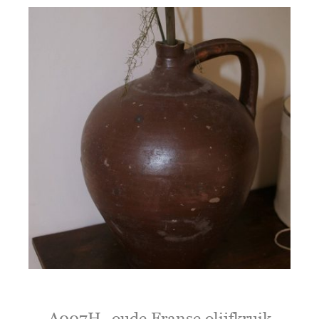
A007H- oude Franse olijfkruik