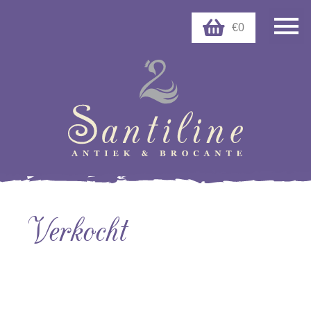
€0
Verkocht