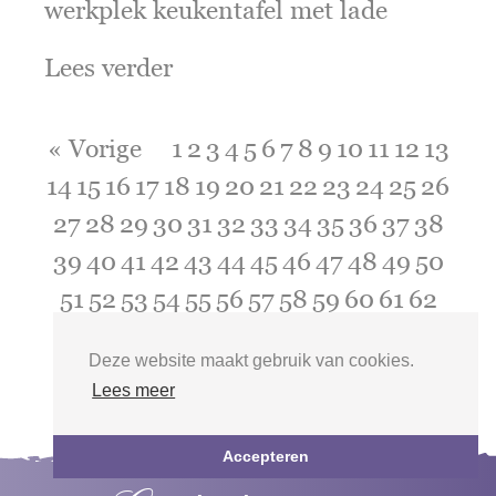
werkplek keukentafel met lade
Lees verder
« Vorige
1
2
3
4
5
6
7
8
9
10
11
12
13
14
15
16
17
18
19
20
21
22
23
24
25
26
27
28
29
30
31
32
33
34
35
36
37
38
39
40
41
42
43
44
45
46
47
48
49
50
51
52
53
54
55
56
57
58
59
60
61
62
63
64
65
66
67
68
Volgende »
Deze website maakt gebruik van cookies.
Lees meer
Accepteren