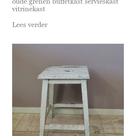
oude grenen buffetkast servieskast
vitrinekast
Lees verder